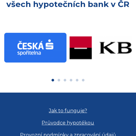
všech hypotečních bank v ČR
Jak to funguje?
Průvodce hypotékou
Provozní podmínky a zpracování údajů