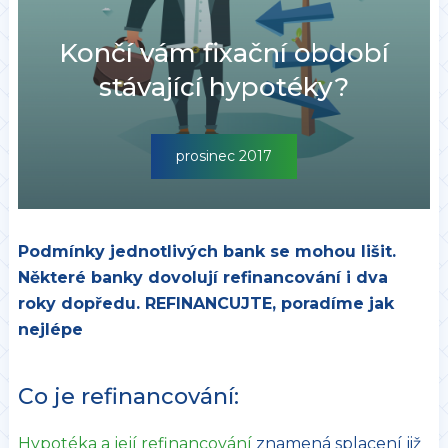
Končí vám fixační období
stávající hypotéky?
prosinec 2017
Podmínky jednotlivých bank se mohou lišit.
Některé banky dovolují refinancování i dva
roky dopředu. REFINANCUJTE, poradíme jak
nejlépe
Co je refinancování:
Hypotéka a její refinancování
znamená splacení již