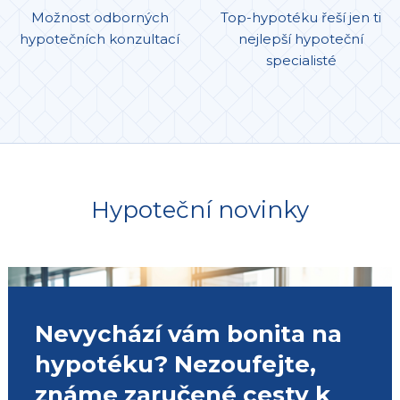
Možnost odborných
Top-hypotéku řeší jen ti
hypotečních konzultací
nejlepší hypoteční
specialisté
Hypoteční novinky
Nevychází vám bonita na
hypotéku? Nezoufejte,
známe zaručené cesty k