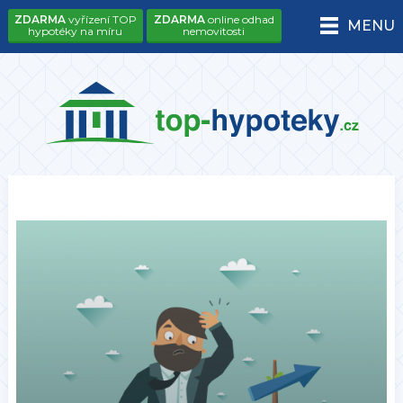
ZDARMA
vyřízení TOP
ZDARMA
online odhad
MENU
hypotéky na míru
nemovitosti