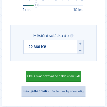
1
2
3
4
5
6
7
8
9
10
1 rok
10 let
Měsíční splátka do
Chci získat nezávazné nabídky do 24h
Mám
ještě chvíli
a získám tak lepší nabídky