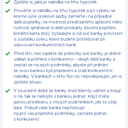
Zjistěte si, jaká je nabídka na trhu hypoték.
Prověřte si nabídku na trhu hypoték a při výběru se
kromě výše úrokové sazby zaměřte i na případné
další poplatky, na možnost předčasného splácení nebo
nutnost sjednávat si další produkty (životní pojištění,
kreditní karta atd.). Vyžádejte si od své banky potvrzení
o zůstatku úvěru, které budete potřebovat při
oslovování konkurenčních bank.
Před tím, než zajdete do pobočky své banky, je dobré
udělat si přehled o konkurenci – obejít další banky a
zeptat se na jejich podmínky, abyste při jednání
se svou bankou byli připraveni a znali konkurenční
nabídky. V bankách v této fázi nic nepodepisujte, jen si
zjistěte situaci.
V současné době se banky snaží klienty udržet a bojují
o ně, tak se nebojte s bankou jednat. Když máte
jasnou představu o nových podmínkách, jde to vždy
lépe. Pokud vaše banka nepřistoupí
na pro vás přijatelné podmínky, začněte jednat
s konkurencí.