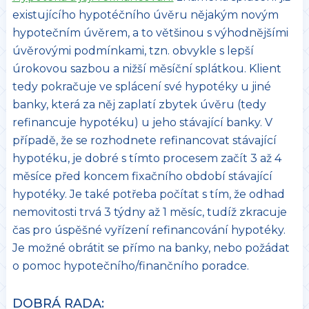
existujícího hypotéčního úvěru nějakým novým
hypotečním úvěrem, a to většinou s výhodnějšími
úvěrovými podmínkami, tzn. obvykle s lepší
úrokovou sazbou a nižší měsíční splátkou. Klient
tedy pokračuje ve splácení své hypotéky u jiné
banky, která za něj zaplatí zbytek úvěru (tedy
refinancuje hypotéku) u jeho stávající banky. V
případě, že se rozhodnete refinancovat stávající
hypotéku, je dobré s tímto procesem začít 3 až 4
měsíce před koncem fixačního období stávající
hypotéky. Je také potřeba počítat s tím, že odhad
nemovitosti trvá 3 týdny až 1 měsíc, tudíž zkracuje
čas pro úspěšné vyřízení refinancování hypotéky.
Je možné obrátit se přímo na banky, nebo požádat
o pomoc hypotečního/finančního poradce.
DOBRÁ RADA: