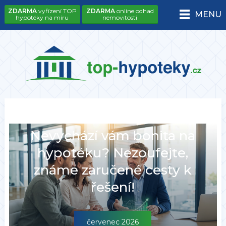
ZDARMA
vyřízení TOP
ZDARMA
online odhad
MENU
hypotéky na míru
nemovitosti
Nevychází vám bonita na
hypotéku? Nezoufejte,
známe zaručené cesty k
řešení!
červenec 2026