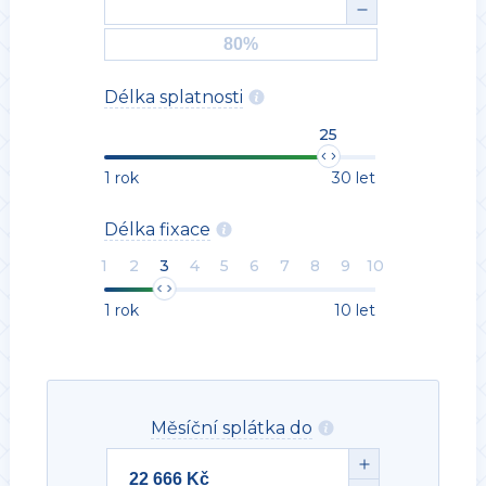
Délka splatnosti
25
1 rok
30 let
Délka fixace
1
2
3
4
5
6
7
8
9
10
1 rok
10 let
Měsíční splátka do