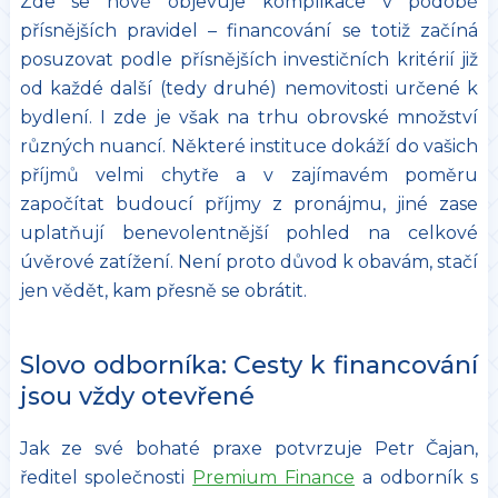
Zde se nově objevuje komplikace v podobě
přísnějších pravidel – financování se totiž začíná
posuzovat podle přísnějších investičních kritérií již
od každé další (tedy druhé) nemovitosti určené k
bydlení. I zde je však na trhu obrovské množství
různých nuancí. Některé instituce dokáží do vašich
příjmů velmi chytře a v zajímavém poměru
započítat budoucí příjmy z pronájmu, jiné zase
uplatňují benevolentnější pohled na celkové
úvěrové zatížení. Není proto důvod k obavám, stačí
jen vědět, kam přesně se obrátit.
Slovo odborníka: Cesty k financování
jsou vždy otevřené
Jak ze své bohaté praxe potvrzuje Petr Čajan,
ředitel společnosti
Premium Finance
a odborník s