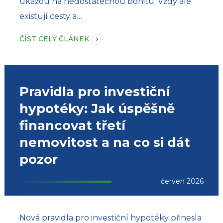
ukážou na nedostatečnou bonitu. Vždy ale
existují cesty a…
ČÍST CELÝ ČLÁNEK
Pravidla pro investiční
hypotéky: Jak úspěšně
financovat třetí
nemovitost a na co si dát
pozor
červen 2026
Nová pravidla pro investiční hypotéky přinesla