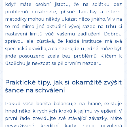
když máte osobní jistotu, že na splátku bez
problémů dosáhnete, přísné tabulky a interní
metodiky mohou někdy ukázat něco jiného. Vliv na
to má mimo jiné aktuální vývoj sazeb na trhu či
nastavení limitů vůči vašemu zadlužení. Dobrou
zprávou ale zůstává, že každá instituce má svá
specifická pravidla, a co neprojde u jedné, může být
jinde posouzeno zcela bez problémů. Klíčem k
úspěchu je nevzdat se při prvním nezdaru.
Praktické tipy, jak si okamžitě zvýšit
šance na schválení
Pokud vaše bonita balancuje na hraně, existuje
hned několik rychlých kroků k jejímu vylepšení. V
první řadě zrevidujte své stávající závazky. Máte
nevyužívané kreditní karty nebo povolená