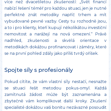
více než dvacetiletou zkušeností: „Svět financí
nabízí řešení téměř pro každou situaci, jen je nutné
perfektně znát metodiky napříč trhem a mít
vybudované pevné vazby. Cesty tu rozhodně jsou,
a to i pro klienty, kteří kupují několikátou investiční
nemovitost a narážejí na nová omezení.“ Právě
nadhled, zkušenosti a skvělá orientace v
metodikách dokážou profinancovat i záměry, které
se na první pohled zdály jako příliš tvrdý oříšek.
Spojte síly s profesionály
Pokud cítíte, že vám vlastní síly nestačí, nesnažte
se situaci řešit metodou pokus-omyl. Každá
zamítnutá žádost může být zaznamenána a
zbytečně vám komplikovat další kroky. Zkušení
specialisté dokážou vaši bonitu nezávazně posoudit