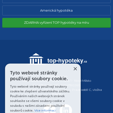
Americká hypotéka
ZDARMA vyřízení TOP hypotéky na míru
×
Tyto webové stránky
Extra Easy s.r.o.
používají soubory cookie.
Opletalova 1417/25, 110 00 Praha 1 - Nové Město
IČ:24780260, DIČ: CZ24780260
Tyto webové stránky používají soubory
Společnost zapsána u Městského soudu v Praze oddíl C, vložka
cookie ke zlepšení uživatelského zážitku.
173657
Používáním našich webových stránek
souhlasíte se všemi soubory cookie v
souladu s našimi zásadami používání
souborů cookie.
Více informací