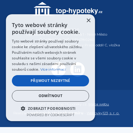
×
Tyto webové stránky
Extra Easy s.r.o.
používají soubory cookie.
Opletalova 1417/25, 110 00 Praha 1 - Nové Město
IČ:24780260, DIČ: CZ24780260
Tyto webové stránky používají soubory
Společnost zapsána u Městského soudu v Praze oddíl C, vložka
cookie ke zlepšení uživatelského zážitku.
173657
Používáním našich webových stránek
souhlasíte se všemi soubory cookie v
souladu s našimi zásadami používání
souborů cookie.
Více informací
PŘIJMOUT NEZBYTNÉ
ODMÍTNOUT
© Copyright 2018 | Top-Hypoteky.cz,
Mapa webu
ZOBRAZIT PODROBNOSTI
Realizace
webových stránek na míru
-
Webovky123, s. r. o.
POWERED BY COOKIESCRIPT