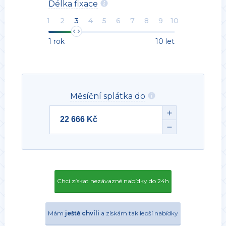
Délka fixace
1
2
3
4
5
6
7
8
9
10
1 rok
10 let
Měsíční splátka do
Chci získat nezávazné nabídky do 24h
Mám
ještě chvíli
a získám tak lepší nabídky