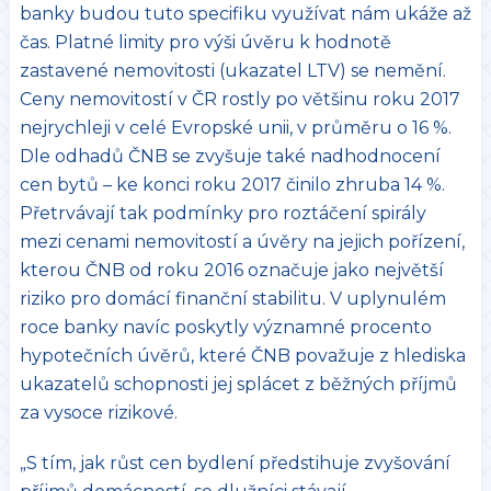
banky budou tuto specifiku využívat nám ukáže až
čas. Platné limity pro výši úvěru k hodnotě
zastavené nemovitosti (ukazatel LTV) se nemění.
Ceny nemovitostí v ČR rostly po většinu roku 2017
nejrychleji v celé Evropské unii, v průměru o 16 %.
Dle odhadů ČNB se zvyšuje také nadhodnocení
cen bytů – ke konci roku 2017 činilo zhruba 14 %.
Přetrvávají tak podmínky pro roztáčení spirály
mezi cenami nemovitostí a úvěry na jejich pořízení,
kterou ČNB od roku 2016 označuje jako největší
riziko pro domácí finanční stabilitu. V uplynulém
roce banky navíc poskytly významné procento
hypotečních úvěrů, které ČNB považuje z hlediska
ukazatelů schopnosti jej splácet z běžných příjmů
za vysoce rizikové.
„S tím, jak růst cen bydlení předstihuje zvyšování