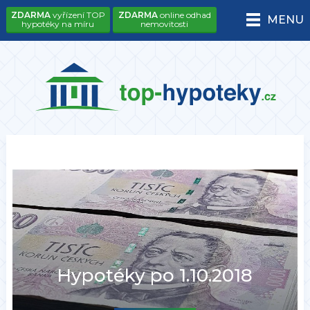
ZDARMA
vyřízení TOP
ZDARMA
online odhad
MENU
hypotéky na míru
nemovitosti
Hypotéky po 1.10.2018