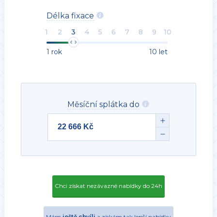
Délka fixace
1
2
3
4
5
6
7
8
9
10
1 rok
10 let
Měsíční splátka do
Chci získat nezávazné nabídky do 24h
Mám
ještě chvíli
a získám tak lepší nabídky