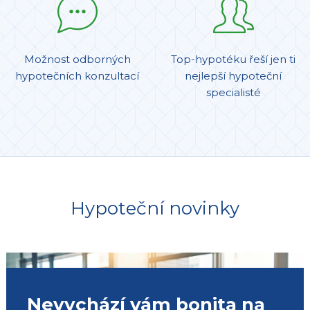
Možnost odborných
Top-hypotéku řeší jen ti
hypotečních konzultací
nejlepší hypoteční
specialisté
Hypoteční novinky
Nevychází vám bonita na