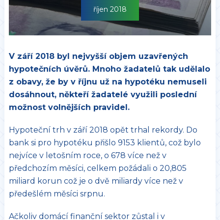
říjen 2018
V září 2018 byl nejvyšší objem uzavřených
hypotečních úvěrů. Mnoho žadatelů tak udělalo
z obavy, že by v říjnu už na hypotéku nemuseli
dosáhnout, někteří žadatelé využili poslední
možnost volnějších pravidel.
Hypoteční trh v září 2018 opět trhal rekordy. Do
bank si pro hypotéku přišlo 9153 klientů, což bylo
nejvíce v letošním roce, o 678 více než v
předchozím měsíci, celkem požádali o 20,805
miliard korun což je o dvě miliardy více než v
předešlém měsíci srpnu.
Ačkoliv domácí finanční sektor zůstal i v