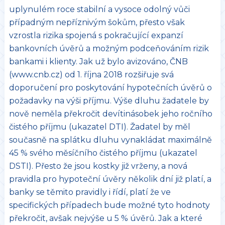
uplynulém roce stabilní a vysoce odolný vůči
případným nepříznivým šokům, přesto však
vzrostla rizika spojená s pokračující expanzí
bankovních úvěrů a možným podceňováním rizik
bankami i klienty. Jak už bylo avizováno, ČNB
(www.cnb.cz) od 1. října 2018 rozšiřuje svá
doporučení pro poskytování hypotečních úvěrů o
požadavky na výši příjmu. Výše dluhu žadatele by
nově neměla překročit devítinásobek jeho ročního
čistého příjmu (ukazatel DTI). Žadatel by měl
současně na splátku dluhu vynakládat maximálně
45 % svého měsíčního čistého příjmu (ukazatel
DSTI). Přesto že jsou kostky již vrženy, a nová
pravidla pro hypoteční úvěry několik dní již platí, a
banky se těmito pravidly i řídí, platí že ve
specifických případech bude možné tyto hodnoty
překročit, avšak nejvýše u 5 % úvěrů. Jak a které