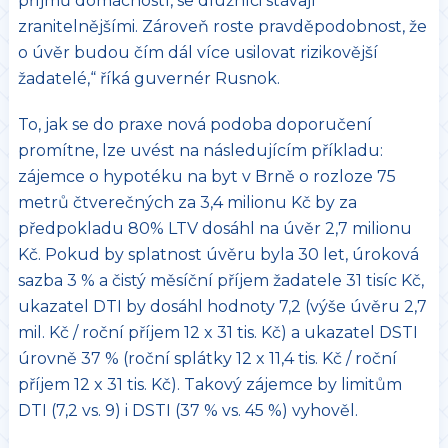
příjmů domácností, se dlužníci stávají
zranitelnějšími. Zároveň roste pravděpodobnost, že
o úvěr budou čím dál více usilovat rizikovější
žadatelé,“ říká guvernér Rusnok.
To, jak se do praxe nová podoba doporučení
promítne, lze uvést na následujícím příkladu:
zájemce o hypotéku na byt v Brně o rozloze 75
metrů čtverečných za 3,4 milionu Kč by za
předpokladu 80% LTV dosáhl na úvěr 2,7 milionu
Kč. Pokud by splatnost úvěru byla 30 let, úroková
sazba 3 % a čistý měsíční příjem žadatele 31 tisíc Kč,
ukazatel DTI by dosáhl hodnoty 7,2 (výše úvěru 2,7
mil. Kč / roční příjem 12 x 31 tis. Kč) a ukazatel DSTI
úrovně 37 % (roční splátky 12 x 11,4 tis. Kč / roční
příjem 12 x 31 tis. Kč). Takový zájemce by limitům
DTI (7,2 vs. 9) i DSTI (37 % vs. 45 %) vyhověl.